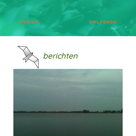
←
VORIGE
VOLGENDE
→
berichten