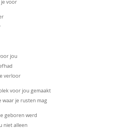
 je voor
er
w
voor jou
iefhad
je verloor
 plek voor jou gemaakt
e waar je rusten mag
 je geboren werd
u niet alleen