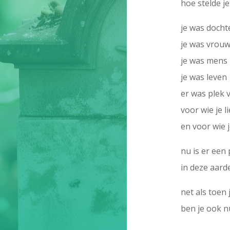
hoe stelde je
je was docht
je was vrou
je was mens
je was leven
er was plek 
voor wie je l
en voor wie 
nu is er een
in deze aard
net als toen
ben je ook n