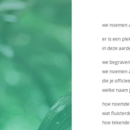
we noemen a
er is een pl
in deze aard
we begraven
we noemen a
die je offici
welke naam j
hoe noemde 
wat fluisterd
hoe tekende j