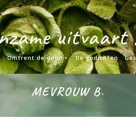
nzame uitvaart
Omtrent de dood
De gedichten
Ges
MEVROUW B.