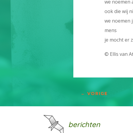
we noemen a
ook die wij 
we noemen j
mens
je mocht er z
© Ellis van A
←
VORIGE
berichten