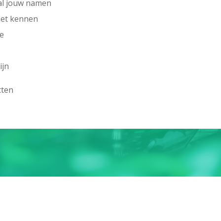
l jouw namen
niet kennen
e
ijn
tten